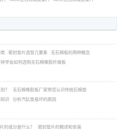
种类
密封垫片选型几要素
无石棉板的两种概念
分钟学会如何选购无石棉橡胶纤维板
区别？
无石棉橡胶板厂家带您认识传统石棉垫
小知识
分析汽缸垫易坏的原因
片的成分是什么？
密封垫片的概述和安装