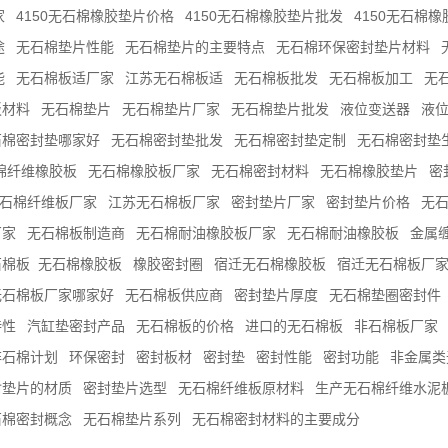
家
4150无石棉橡胶垫片价格
4150无石棉橡胶垫片批发
4150无石棉
途
无石棉垫片性能
无石棉垫片的主要特点
无石棉环保密封垫片材料
能
无石棉板适厂家
江苏无石棉板适
无石棉板批发
无石棉板加工
无
板材料
无石棉垫片
无石棉垫片厂家
无石棉垫片批发
液位变送器
液
石棉密封垫哪家好
无石棉密封垫批发
无石棉密封垫定制
无石棉密封垫
棉纤维橡胶板
无石棉橡胶板厂家
无石棉密封材料
无石棉橡胶垫片
密
石棉纤维板厂家
江苏无石棉板厂家
密封垫片厂家
密封垫片价格
无
厂家
无石棉板制造商
无石棉耐油橡胶板厂家
无石棉耐油橡胶板
金属
石棉板
​无石棉橡胶板
橡胶密封圈
宿迁无石棉橡胶板
宿迁无石棉板厂
无石棉板厂家哪家好
无石棉板供应商
密封垫片厚度
无石棉垫圈密封件
特性
汽缸垫密封产品
无石棉板的价格
进口的无石棉板
非石棉板厂家
非石棉计划
环保密封
密封板材
密封垫
密封性能
密封功能
非金属类
封垫片的材质
密封垫片选型
无石棉纤维板原材料
生产无石棉纤维水泥
石棉密封概念
无石棉垫片系列
无石棉密封材料的主要成分