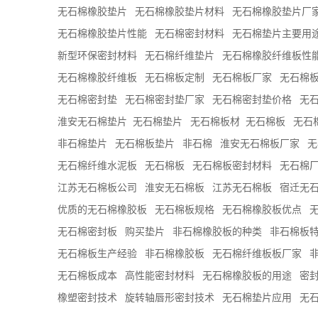
无石棉橡胶垫片
无石棉橡胶垫片材料
无石棉橡胶垫片厂
无石棉橡胶垫片性能
无石棉密封材料
无石棉垫片主要用
新型环保密封材料
无石棉纤维垫片
无石棉橡胶纤维板性
无石棉橡胶纤维板
无石棉板定制
无石棉板厂家
无石棉
无石棉密封垫
无石棉密封垫厂家
无石棉密封垫价格
无
淮安无石棉垫片
​无石棉垫片
无石棉板材
​无石棉板
无石
非石棉垫片
无石棉板垫片
非石棉
淮安无石棉板厂家
无
无石棉纤维水泥板
无​石棉板
无石棉板密封材料
无石棉
江苏无石棉板公司
淮安无石棉板
江苏无石棉板
宿迁无
优质的无石棉橡胶板
无石棉板规格
无石棉橡胶板优点
无石棉密封板
购买垫片
非石棉橡胶板的种类
非石棉板
无石棉板生产经验
非石棉橡胶板
无石棉纤维板板厂家
无石棉板成本
高性能密封材料
无石棉橡胶板的用途
密
橡塑密封技术
旋转轴唇形密封技术
无石棉垫片应用
无