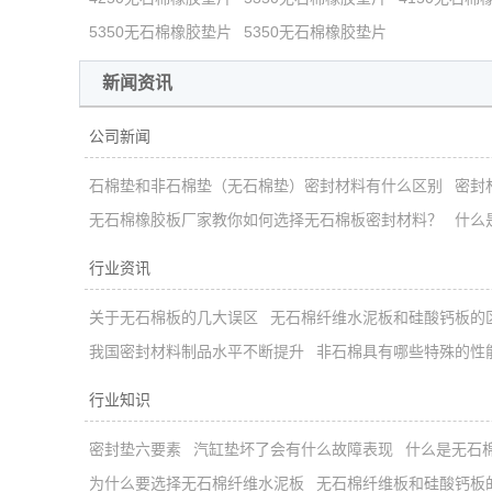
5350无石棉橡胶垫片
5350无石棉橡胶垫片
新闻资讯
公司新闻
石棉垫和非石棉垫（无石棉垫）密封材料有什么区别
密封
无石棉橡胶板厂家教你如何选择无石棉板密封材料？
什么
行业资讯
关于无石棉板的几大误区
无石棉纤维水泥板和硅酸钙板的
我国密封材料制品水平不断提升
非石棉具有哪些特殊的性
行业知识
密封垫六要素
汽缸垫坏了会有什么故障表现
什么是无石
为什么要选择无石棉纤维水泥板
无石棉纤维板和硅酸钙板