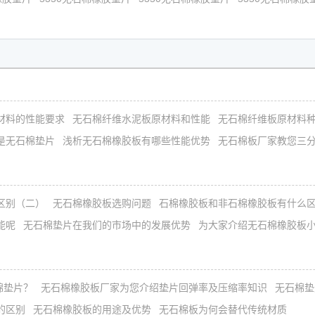
材料的性能要求
无石棉纤维水泥板原材料和性能
无石棉纤维板原材料
是无石棉垫片
浅析无石棉橡胶板有哪些性能优势
无石棉板厂家教您三
区别（二）
无石棉橡胶板选购问题
石棉橡胶板和非石棉橡胶板有什么
能呢
无石棉垫片在我们的市场中的发展优势
为大家介绍​无石棉橡胶板
棉垫片？
无石棉橡胶板厂家为您介绍垫片回弹率及压缩率知识
无石棉垫
的区别
无石棉橡胶板的用途及优势
无石棉板为何会替代传统材质