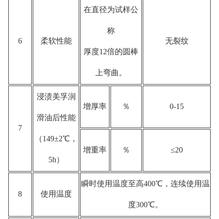
在直径为试样公
称
6
柔软性能
无裂纹
厚度12倍的圆棒
上弯曲。
浸渍美孚润
增厚率
％
0-15
滑油后性能
7
（149±2℃，
增重率
％
≤20
5h）
瞬时使用温度至高400℃，连续使用温
8
使用温度
度300℃。