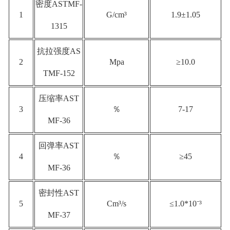
密度ASTMF-
1
G/cm³
1.9±1.05
1315
抗拉强度AS
2
Mpa
≥10.0
TMF-152
压缩率AST
3
％
7-17
MF-36
回弹率AST
4
％
≥45
MF-36
密封性AST
5
Cm³/s
≤1.0*10⁻³
MF-37