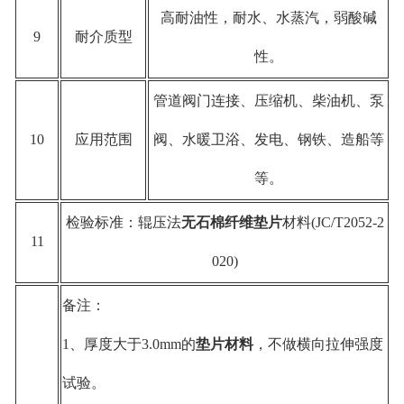
高耐油性，耐水、水蒸汽，弱酸碱
9
耐介质型
性。
管道阀门连接、压缩机、柴油机、泵
10
应用范围
阀、水暖卫浴、发电、钢铁、造船等
等。
检验标准：辊压法
无石棉纤维垫片
材料(JC/T2052-2
11
020)
备注：
1、厚度大于3.0mm的
垫片材料
，不做横向拉伸强度
试验。