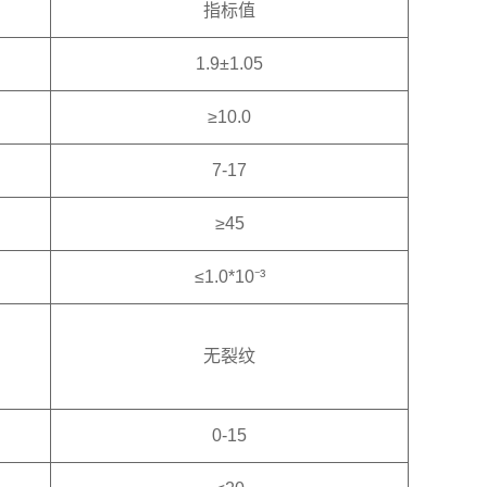
指标值
1.9±1.05
≥10.0
7-17
≥45
≤1.0*10⁻³
无裂纹
。
0-15