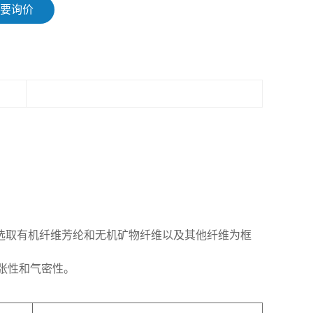
要询价
，选取有机纤维芳纶和无机矿物纤维以及其他纤维为框
张性和气密性。