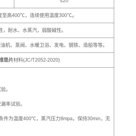
≤20
至高400℃，连续使用温度300℃。
性，耐水、水蒸汽，弱酸碱性。
柴油机、泵阀、水暖卫浴、发电、钢铁、造船等等。
维垫片
材料(JC/T2052-2020)
试验。
泄漏率试验。
验条件为温度400℃，蒸汽压力8mpa，保持30min，无