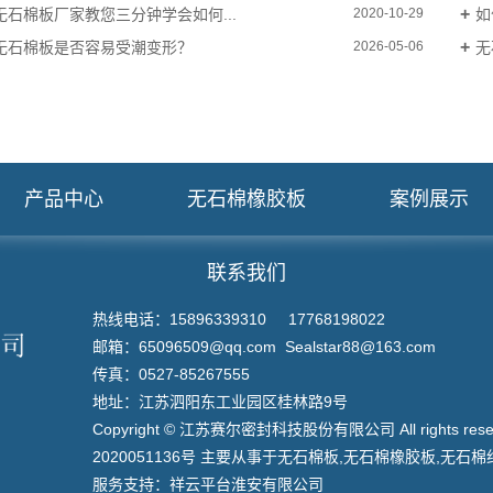
无石棉板厂家教您三分钟学会如何...
如
2020-10-29
无石棉板是否容易受潮变形？
无
2026-05-06
产品中心
无石棉橡胶板
案例展示
联系我们
热线电话：15896339310 17768198022
邮箱：65096509@qq.com Sealstar88@163.com
传真：0527-85267555
地址：江苏泗阳东工业园区桂林路9号
Copyright © 江苏赛尔密封科技股份有限公司 All rights re
2020051136号
主要从事于
无石棉板
,
无石棉橡胶板
,
无石棉
服务支持：
祥云平台淮安有限公司