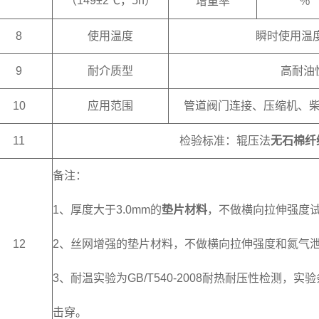
（149±2℃，5h）
增重率
％
8
使用温度
瞬时使用温度
9
耐介质型
高耐油
10
应用范围
管道阀门连接、压缩机、
11
检验标准：辊压法
无石棉纤
备注：
1、厚度大于3.0mm的
垫片材料
，不做横向拉伸强度
12
2、丝网增强的垫片材料，不做横向拉伸强度和氮气
3、耐温实验为GB/T540-2008耐热耐压性检测，实
击穿。