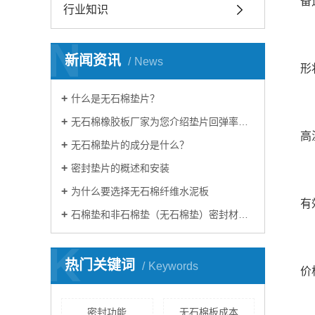
备
行业知识
N
新闻资讯
News
形
什么是无石棉垫片？
无石棉橡胶板厂家为您介绍垫片回弹率及压缩率知识
高
无石棉垫片的成分是什么？
密封垫片的概述和安装
为什么要选择无石棉纤维水泥板
有
石棉垫和非石棉垫（无石棉垫）密封材料有什么区别
K
热门关键词
Keywords
价
密封功能
无石棉板成本